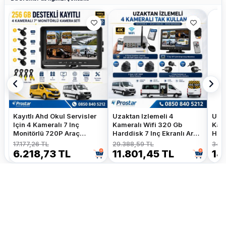
Kayıtlı Ahd Okul Servisler
Uzaktan Izlemeli 4
Uzak
Için 4 Kameralı 7 Inç
Kameralı Wifi 320 Gb
Kame
Monitörlü 720P Araç
Harddisk 7 Inç Ekranlı Araç
Hard
Kamera Seti
Kamera Seti
Kam
17.177,26 TL
29.388,59 TL
34.5
6.218,73 TL
11.801,45 TL
14