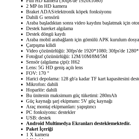
Full HD kamera (30fps'de 1920x1080)
2 MP ön HD kamera
Braket ADAS/elektronik köpek fonksiyonu
Dahili G sensörü
Araba başladıktan sonra video kaydını başlatmak için oto
Destek hareket algılama
Destek döngü kaydı
Araba mobil arabağlantı için gömülü APK kurulum dosya
Çarpışma kilidi
Video çözünürlüğü: 30fps'de 1920*1080; 30fps'de 1280
Fotoğraf çözünürlüğü: 12M/10M/8M/5M
Sensör (algılama çipi): H62
Lens: 5G HD geniş açılı lens
FOV: 170 °
Harici depolama: 128 gb'a kadar TF kart kapasitesini deste
Mikrofon: dahili
Hoparlör: dahili
Bu ünitenin maksimum güç tüketimi: 280mAh
Güç kaynağı şarj ekipmanı: 5V güç kaynağı
Araç montaj ekipmanları: yapıştırıcı
PC fonksiyonu: destekler
USB: destek
Android Multimedya Ekranları desteklemektedir.
Paket İçeriği
1 X kamera