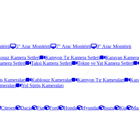
itörü
5" Araç Monitörü
7" Araç Monitörü
9" Araç Monitörü
osuz Kamera Setleri
Kamyon Tır Kamera Setleri
Karavan Kamera 
amera Setleri
Taksi Kamera Setleri
Tekne ve Yat Kamera Setleri
ş Kameraları
Kablosuz Kameralar
Kamyon Tır Kameraları
Kara
meraları
Yol Sürüş Kameraları
Citroen
Dacia
Fiat
Ford
Honda
Hyundai
Isuzu
Kia
Ma