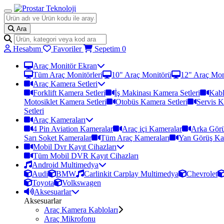
Ara
Hesabım
Favoriler
Sepetim
0
Araç Monitör Ekran
Tüm Araç Monitörleri
10" Araç Monitörü
12" Araç Mon
Araç Kamera Setleri
Forklift Kamera Setleri
İş Makinası Kamera Setleri
Kabl
Motosiklet Kamera Setleri
Otobüs Kamera Setleri
Servis K
Setleri
Araç Kameraları
4 Pin Aviation Kameralar
Araç içi Kameralar
Arka Görü
Sarı Soket Kameralar
Tüm Araç Kameraları
Yan Görüş Ka
Mobil Dvr Kayıt Cihazları
Tüm Mobil DVR Kayıt Cihazları
Android Multimedya
Audi
BMW
Carlinkit Carplay Multimedya
Chevrolet
Toyota
Volkswagen
Aksesuarlar
Aksesuarlar
Araç Kamera Kabloları
Araç Mikrofonu