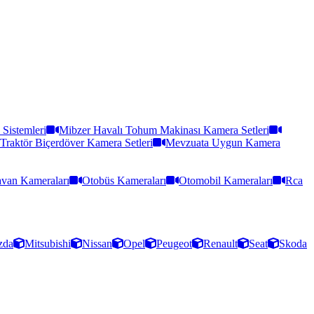
Sistemleri
Mibzer Havalı Tohum Makinası Kamera Setleri
Traktör Biçerdöver Kamera Setleri
Mevzuata Uygun Kamera
van Kameraları
Otobüs Kameraları
Otomobil Kameraları
Rca
zda
Mitsubishi
Nissan
Opel
Peugeot
Renault
Seat
Skoda