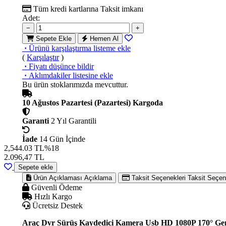
Tüm kredi kartlarına
Taksit imkanı
Adet:
−
+
Sepete Ekle
Hemen Al
·
Ürünü karşılaştırma listeme ekle
(
Karşılaştır
)
·
Fiyatı düşünce bildir
·
Aklımdakiler listesine ekle
Bu ürün stoklarımızda mevcuttur.
10 Ağustos Pazartesi (Pazartesi) Kargoda
Garanti
2 Yıl Garantili
İade
14 Gün İçinde
2,544.03 TL
%18
2.096,47
TL
Sepete ekle
Ürün Açıklaması
Açıklama
Taksit Seçenekleri
Taksit Seçen
Güvenli Ödeme
Hızlı Kargo
Ücretsiz Destek
Araç Dvr Sürüş Kaydedici Kamera Usb HD 1080P 170° Geniş 