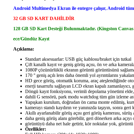
Android Multimedya Ekran ile entegre çalışır, Android tü
32 GB SD KART DAHİLDİR
128 GB SD Kart Desteği Bulunmaktadır. (Kingston Canvas se
ece/Gündüz Kayıt
Açıklama:
Standart aksesuarlar: USB güç kablosu/braket için tutkal
Çift kanallı kayıt ve geniş görüş açısı, ön ve arka kamerala
1080P çözünürlüklü ekranın görüntü görüntüsünü sağlama
170 ° geniş açılı lens daha önemli yol ayrıntılarını yakal
HD gece görüş, otomatik koruma, araç ateşlendiğinde oto
enerji tasarrufu sağlayan LCD ekran kapalı zamanlayıcı, 
Döngü kayıt fonksiyonu, verimli depolama yönetimi elde
dahili G sensörü, park modu watchdog tüm gün izleme ar
Yapışkan kurulum, doğrudan ön cama monte edilmiş, kur
kamerayı standı kaydırın ve yanınızda taşıyın, sonra geri ka
Akıllı ayarlanabilir görüş açısı geri görüş kamerası, sürüş 
daha geniş görüş alanı görebilir, geri dönerken arka açıyı o
görüntüyü daha net hale getirir, kör noktalar yok, görüntü
Özellikler: