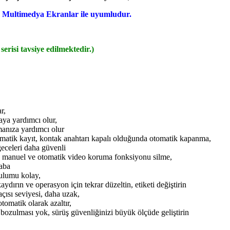
m Multimedya Ekranlar ile uyumludur.
risi tavsiye edilmektedir.)
r,
ya yardımcı olur,
amanıza yardımcı olur
matik kayıt, kontak anahtarı kapalı olduğunda otomatik kapanma,
geceleri daha güvenli
, manuel ve otomatik video koruma fonksiyonu silme,
aba
ulumu kolay,
ydırın ve operasyon için tekrar düzeltin, etiketi değiştirin
açısı seviyesi, daha uzak,
tomatik olarak azaltır,
 bozulması yok, sürüş güvenliğinizi büyük ölçüde geliştirin