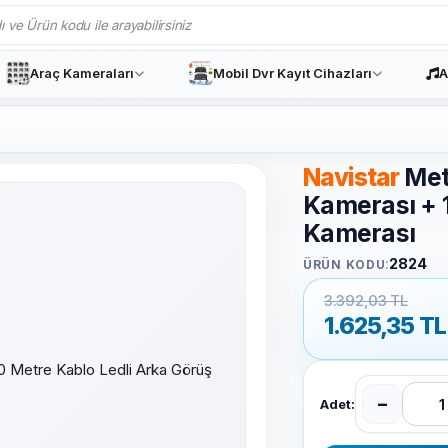
Araç Kameraları
Mobil Dvr Kayıt Cihazları
A
Navistar
Met
Kamerası + 
Kamerası
:
2824
ÜRÜN KODU
3.392,03 TL
1.625,35
TL
−
Adet: