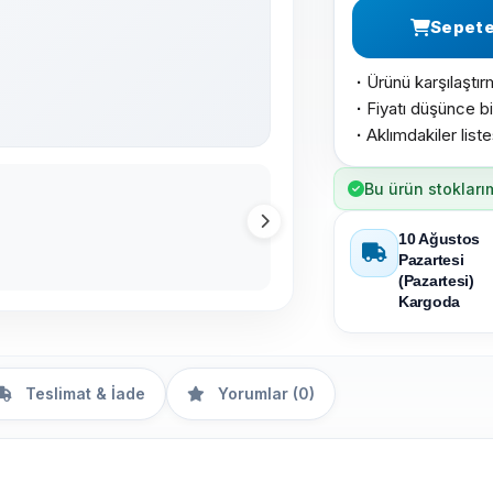
Sepete
Ürünü karşılaştır
·
Fiyatı düşünce bi
·
Aklımdakiler list
·
Bu ürün stokları
10 Ağustos
Pazartesi
(Pazartesi)
Kargoda
Teslimat & İade
Yorumlar (0)