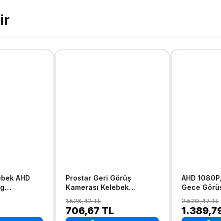
ir
ebek AHD
Prostar Geri Görüş
AHD 1080P
og
Kamerası Kelebek
Gece Görüş
70 Derece
(HdMicro) Geri Vites
Soketli Ka
1.526,42 TL
2.520,47 TL
ri Görüş
Kamerası
Kamerası
706,67 TL
1.389,7