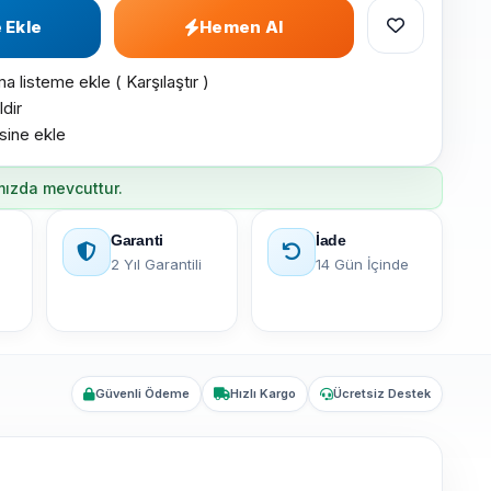
 Ekle
Hemen Al
ma listeme ekle
(
Karşılaştır
)
ldir
esine ekle
mızda mevcuttur.
Garanti
İade
2 Yıl Garantili
14 Gün İçinde
Güvenli Ödeme
Hızlı Kargo
Ücretsiz Destek