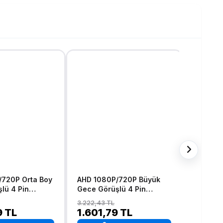
/720P Orta Boy
AHD 1080P/720P Büyük
Metal M
lü 4 Pin
Gece Görüşlü 4 Pin
1080P v
myon Tır Otobüs
Soketli Kamyon Tır Otobüs
Çevirile
3.222,43 TL
2.917,15 
Kamerası
Görüşlü 
9 TL
1.601,79 TL
1.295
Araç Ka