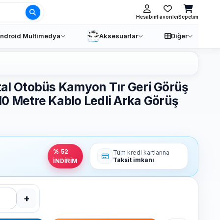
Ara
Hesabım
Favoriler
Sepetim
ndroid Multimedya
Aksesuarlar
Diğer
al Otobüs Kamyon Tır Geri Görüş
10 Metre Kablo Ledli Arka Görüş
% 52
Tüm kredi kartlarına
Taksit imkanı
İNDİRİM
+