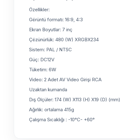
Özellikler:
Görüntü formatı: 16:9, 4:3
Ekran Boyutlar: 7 inç
Çözünürlük: 480 (W) XRGBX234
Sistem: PAL / NTSC
Güç: DC12V
Tüketim: 6W
Video: 2 Adet AV Video Girişi RCA
Uzaktan kumanda
Dış Ölçüler: 174 (W) X113 (H) X19 (D) (mm)
Ağırlık: ortalama 415g
Çalışma Sıcaklığı : -10°C- +60°