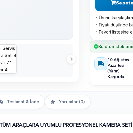
Sepete
Ürünü karşılaştır
·
Fiyatı düşünce bil
·
Favori listesine e
·
Bu ürün stokları
10 Ağustos
Pazartesi
(Yarın)
Kargoda
Teslimat & İade
Yorumlar (0)
İBİ TÜM ARAÇLARA UYUMLU PROFESYONEL KAMERA SETİ