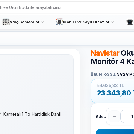
Araç Kameraları
Mobil Dvr Kayıt Cihazları
Navistar
Oku
Monitör 4 Ka
:
NVSVIP
ÜRÜN KODU
54.625,33 TL
23.343,80
−
Adet: