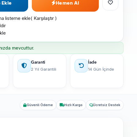
 Ekle
Hemen Al
ma listeme ekle
(
Karşılaştır
)
dir
kle
mızda mevcuttur.
Garanti
İade
2 Yıl Garantili
14 Gün İçinde
Güvenli Ödeme
Hızlı Kargo
Ücretsiz Destek