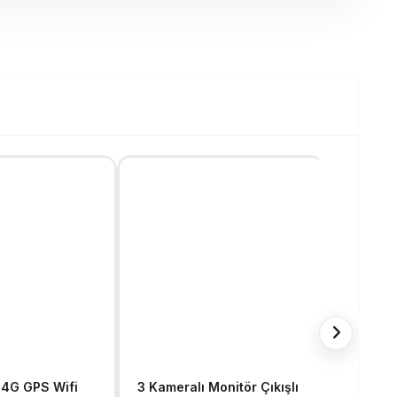
 4G GPS Wifi
3 Kameralı Monitör Çıkışlı
Okul Ve 