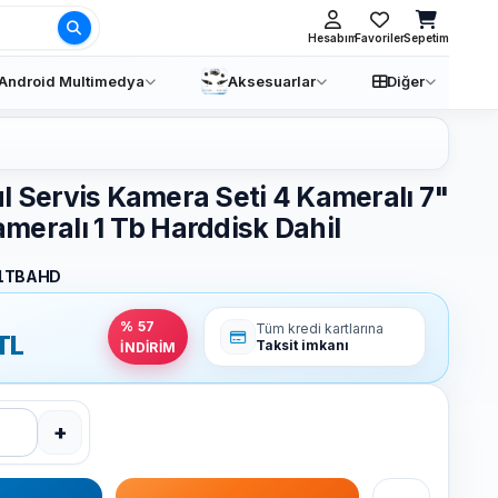
Ara
Hesabım
Favoriler
Sepetim
Android Multimedya
Aksesuarlar
Diğer
l Servis Kamera Seti 4 Kameralı 7"
meralı 1 Tb Harddisk Dahil
1TBAHD
% 57
Tüm kredi kartlarına
TL
Taksit imkanı
İNDİRİM
+