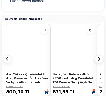
1 Adet Power kablosu
Bu Ürünler de İlginizi Çekebilir
Ahd Yüksek Çözünürlüklü
Balıkgözü Kelebek AHD
Pros
Araç Kamerası Ön Arka Yan
720P ve Analog Çevrilebilir
Kam
Ve Ayna Altı Kullanımlı
170 Derece Geniş Açılı Geri
(HdM
Kelebek Ve Tampon
Görüş Kamerası
Kam
1.729,94 TL
1.729,94 TL
1.52
Uyumlu
800,90 TL
871,56 TL
70