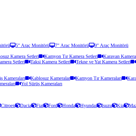
itörü
5" Araç Monitörü
7" Araç Monitörü
9" Araç Monitörü
osuz Kamera Setleri
Kamyon Tır Kamera Setleri
Karavan Kamera 
amera Setleri
Taksi Kamera Setleri
Tekne ve Yat Kamera Setleri
ş Kameraları
Kablosuz Kameralar
Kamyon Tır Kameraları
Kara
meraları
Yol Sürüş Kameraları
Citroen
Dacia
Fiat
Ford
Honda
Hyundai
Isuzu
Kia
Ma