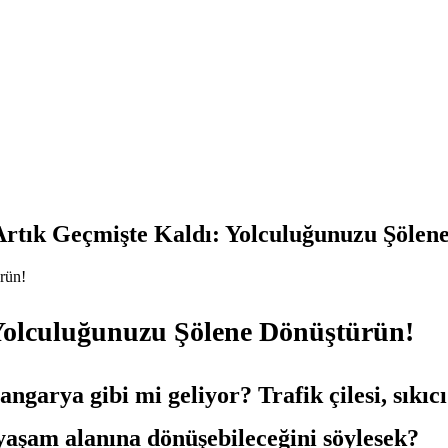
 Artık Geçmişte Kaldı: Yolculuğunuzu Şölen
 Yolculuğunuzu Şölene Dönüştürün!
garya gibi mi geliyor? Trafik çilesi, sıkıcı 
 yaşam alanına dönüşebileceğini söylesek?