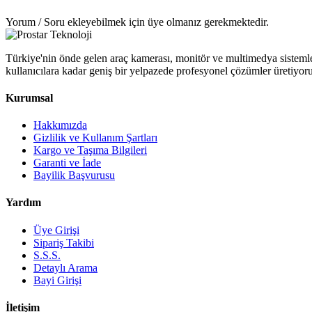
Yorum / Soru ekleyebilmek için üye olmanız gerekmektedir.
Türkiye'nin önde gelen araç kamerası, monitör ve multimedya sistemler
kullanıcılara kadar geniş bir yelpazede profesyonel çözümler üretiyor
Kurumsal
Hakkımızda
Gizlilik ve Kullanım Şartları
Kargo ve Taşıma Bilgileri
Garanti ve İade
Bayilik Başvurusu
Yardım
Üye Girişi
Sipariş Takibi
S.S.S.
Detaylı Arama
Bayi Girişi
İletişim