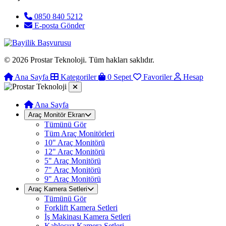
0850 840 5212
E-posta Gönder
© 2026 Prostar Teknoloji. Tüm hakları saklıdır.
Ana Sayfa
Kategoriler
0
Sepet
Favoriler
Hesap
Ana Sayfa
Araç Monitör Ekran
Tümünü Gör
Tüm Araç Monitörleri
10" Araç Monitörü
12" Araç Monitörü
5" Araç Monitörü
7" Araç Monitörü
9" Araç Monitörü
Araç Kamera Setleri
Tümünü Gör
Forklift Kamera Setleri
İş Makinası Kamera Setleri
Kablosuz Kamera Setleri