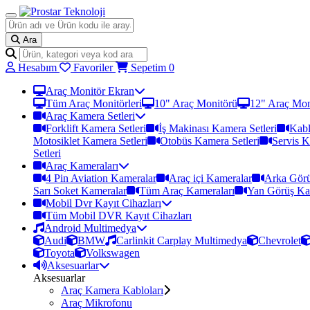
Ara
Hesabım
Favoriler
Sepetim
0
Araç Monitör Ekran
Tüm Araç Monitörleri
10" Araç Monitörü
12" Araç Mon
Araç Kamera Setleri
Forklift Kamera Setleri
İş Makinası Kamera Setleri
Kabl
Motosiklet Kamera Setleri
Otobüs Kamera Setleri
Servis K
Setleri
Araç Kameraları
4 Pin Aviation Kameralar
Araç içi Kameralar
Arka Görü
Sarı Soket Kameralar
Tüm Araç Kameraları
Yan Görüş Ka
Mobil Dvr Kayıt Cihazları
Tüm Mobil DVR Kayıt Cihazları
Android Multimedya
Audi
BMW
Carlinkit Carplay Multimedya
Chevrolet
Toyota
Volkswagen
Aksesuarlar
Aksesuarlar
Araç Kamera Kabloları
Araç Mikrofonu