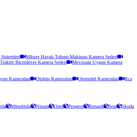
Sistemleri
Mibzer Havalı Tohum Makinası Kamera Setleri
Traktör Biçerdöver Kamera Setleri
Mevzuata Uygun Kamera
van Kameraları
Otobüs Kameraları
Otomobil Kameraları
Rca
zda
Mitsubishi
Nissan
Opel
Peugeot
Renault
Seat
Skoda