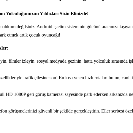
: Yolculuğunuzun Yıldızları Sizin Elinizde!
mahkum değilsiniz. Android işletim sisteminin gücünü aracınıza taşıyan 
ark etmek artık çocuk oyuncağı!
kler:
in, filmler izleyin, sosyal medyada gezinin, hatta yolculuk sırasında işl
llikleriyle trafik çilesine son! En kısa ve en hızlı rotaları bulun, canlı 
l HD 1080P geri görüş kamerası sayesinde park ederken arkanızda neler
efon görüşmelerinizi güvenli bir şekilde gerçekleştirin. Eller serbest öze