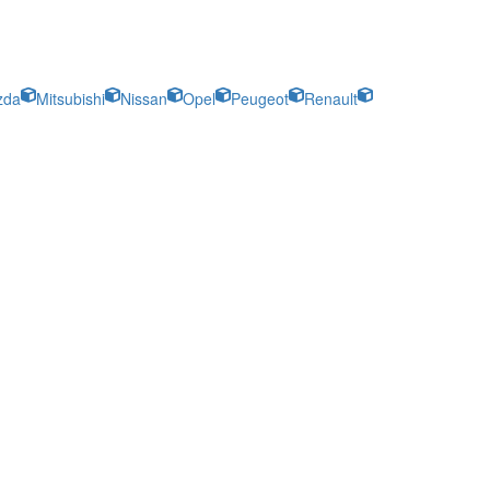
zda
Mitsubishi
Nissan
Opel
Peugeot
Renault