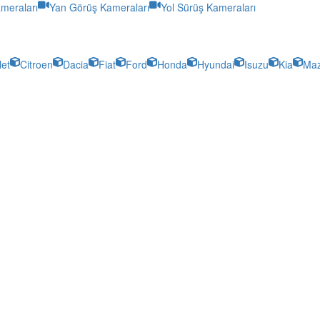
meraları
Yan Görüş Kameraları
Yol Sürüş Kameraları
let
Citroen
Dacia
Fiat
Ford
Honda
Hyundai
Isuzu
Kia
Ma