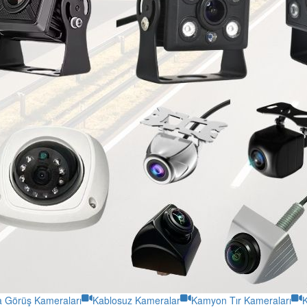
a Görüş Kameraları
Kablosuz Kameralar
Kamyon Tır Kameraları
K