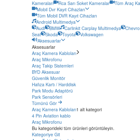
Kameraları
Rca Sarı Soket Kameralar
Tüm Araç Ka
Mobil Dvr Kayıt Cihazları
Tüm Mobil DVR Kayıt Cihazları
Android Multimedya
Audi
BMW
Carlinkit Carplay Multimedya
Chevro
Seat
Skoda
Toyota
Volkswagen
Aksesuarlar
Aksesuarlar
Araç Kamera Kabloları
Araç Mikrofonu
Araç Takip Sistemleri
BYD Aksesuar
Güvenlik Monitör
Hafıza Kartı / Harddisk
Park Modu Adaptörü
Park Sensörleri
Tümünü Gör
Araç Kamera Kabloları
1 alt kategori
4 Pin Aviation kablo
Araç Mikrofonu
Bu kategorideki tüm ürünleri görüntüleyin.
Kategoriye Git