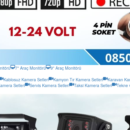
nitörü
7" Araç Monitörü
9" Araç Monitörü
Kablosuz Kamera Setleri
Kamyon Tır Kamera Setleri
Karavan Kam
amera Setleri
Servis Kamera Setleri
Taksi Kamera Setleri
Tekne 