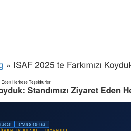
g
» ISAF 2025 te Farkımızı Koyduk
Koyduk: Standımızı Ziyaret Eden H
M 2025
STAND 4D-182
GÜVENLIK FUARI — İSTANBUL