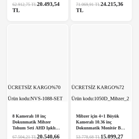
Destekli
Tak Kullan Set
20.493,54
24.215,36
62.912,75 TL
71.069,91 TL
TL
TL
ÜCRETSİZ KARGO
%70
ÜCRETSİZ KARGO
%72
Ürün kodu:
NVS-1088-SET
Ürün kodu:
1050D_Mibzer_2
8 Kameralı 10 inç
Mibzer için 4+1 Büyük
Dokunmatik Mibzer
Kameralı 10.36 inç
Tohum Seti AHD Işıklı
Dokunmatik Monitör Beşe
Kameralı Tak Kullan Set
Bölen Kayıtlı 256 Gb Sd
20.540,66
15.099,27
67.504,21 TL
53.778,68 TL