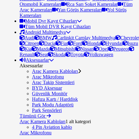
Otomobil Kameraları
Rca Sarı Soket Kameralar
Tüm
Araç Kameraları
Yan Görüş Kameraları
Yol Sürüş
Kameraları
Mobil Dvr Kayıt Cihazları
Tüm Mobil DVR Kayıt Cihazları
Android Multimedya
Audi
BMW
Carlinkit Carplay Multimedya
Chevrole
Citroen
Dacia
Fiat
Ford
Honda
Hyundai
Isuzu
Kia
Mazda
Mitsubishi
Nissan
Opel
Peugeot
Renault
Seat
Skoda
Toyota
Volkswagen
Aksesuarlar
Aksesuarlar
Araç Kamera Kabloları
Araç Mikrofonu
Araç Takip Sistemleri
BYD Aksesuar
Güvenlik Monitör
Hafıza Kartı / Harddisk
Park Modu Adaptörü
Park Sensörleri
Tümünü Gör
Araç Kamera Kabloları
1 alt kategori
4 Pin Aviation kablo
Araç Mikrofonu