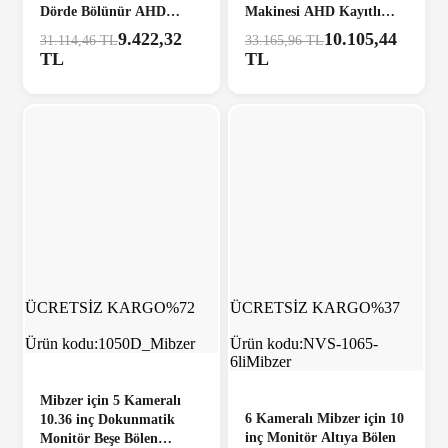
Dörde Bölünür AHD
Makinesi AHD Kayıtlı
Monitör Seti
Kamera Seti
9.422,32
10.105,44
31.114,46 TL
33.165,96 TL
TL
TL
ÜCRETSİZ KARGO
%72
ÜCRETSİZ KARGO
%37
Ürün kodu:
1050D_Mibzer
Ürün kodu:
NVS-1065-
6liMibzer
Mibzer için 5 Kameralı
6 Kameralı Mibzer için 10
10.36 inç Dokunmatik
inç Monitör Altıya Bölen
Monitör Beşe Bölen