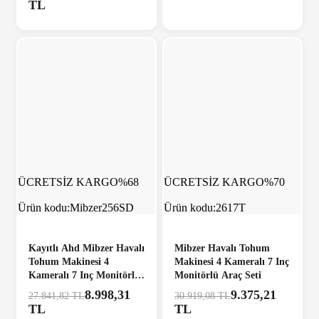
TL
ÜCRETSİZ KARGO
%68
ÜCRETSİZ KARGO
%70
Ürün kodu:
Mibzer256SD
Ürün kodu:
2617T
Kayıtlı Ahd Mibzer Havalı
Mibzer Havalı Tohum
Tohum Makinesi 4
Makinesi 4 Kameralı 7 Inç
Kameralı 7 Inç Monitörlü
Monitörlü Araç Seti
720P Araç Seti
8.998,31
9.375,21
27.841,82 TL
30.919,08 TL
TL
TL