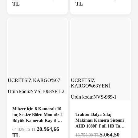
Kart Destekli
TL
TL
ÜCRETSİZ KARGO
%67
ÜCRETSİZ
KARGO
%63
YENİ
Ürün kodu:
NVS-1068SET-2
Ürün kodu:
NVS-969-1
Mibzer için 8 Kameralı 10
Traktör Balya Silaj
inç Sekize Bölen Monitör 2
Makinası Kamera Sistemi
Büyük Kameralı Kayıtlı
AHD 1080P Full HD Tak
256 Gb Sd Kart Destekli
20.964,66
64.329,26 TL
Kullan Pratik
5.064,50
TL
13.758,09 TL