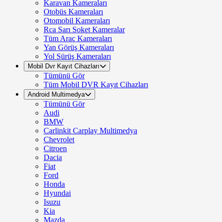
Karavan Kameraları
Otobüs Kameraları
Otomobil Kameraları
Rca Sarı Soket Kameralar
Tüm Araç Kameraları
Yan Görüş Kameraları
Yol Sürüş Kameraları
Mobil Dvr Kayıt Cihazları
Tümünü Gör
Tüm Mobil DVR Kayıt Cihazları
Android Multimedya
Tümünü Gör
Audi
BMW
Carlinkit Carplay Multimedya
Chevrolet
Citroen
Dacia
Fiat
Ford
Honda
Hyundai
Isuzu
Kia
Mazda