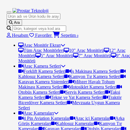
Ara
Hesabım
Favoriler
Sepetim
0
Araç Monitör Ekran
Tüm Araç Monitörleri
10" Araç Monitörü
12" Araç
Monitörü
5" Araç Monitörü
7" Araç Monitörü
9" Ara
Monitörü
Araç Kamera Setleri
Forklift Kamera Setleri
İş Makinası Kamera Setleri
Kablosuz Kamera Setleri
Kamyon Tır Kamera Setleri
Karavan Kamera Sistemleri
Mibzer Havalı Tohum
Makinası Kamera Setleri
Motosiklet Kamera Setleri
Otobüs Kamera Setleri
Servis Kamera Setleri
Taksi
Kamera Setleri
Tekne ve Yat Kamera Setleri
Traktör
Biçerdöver Kamera Setleri
Mevzuata Uygun Kamera
Setleri
Araç Kameraları
4 Pin Aviation Kameralar
Araç içi Kameralar
Arka
Görüş Kameraları
Kablosuz Kameralar
Kamyon Tır
Kameraları
Karavan Kameraları
Otobüs Kameraları