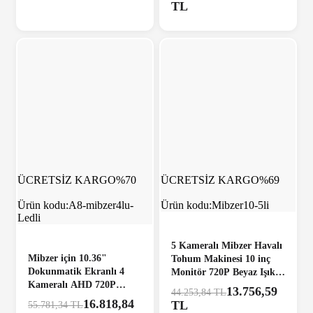
TL
ÜCRETSİZ KARGO
%70
ÜCRETSİZ KARGO
%69
Ürün kodu:
A8-mibzer4lu-
Ürün kodu:
Mibzer10-5li
Ledli
5 Kameralı Mibzer Havalı
Mibzer için 10.36"
Tohum Makinesi 10 inç
Dokunmatik Ekranlı 4
Monitör 720P Beyaz Işıklı
Kameralı AHD 720P
AHD Kayıtlı Kamera Seti
13.756,59
44.253,84 TL
Beyaz Işık Kameralı
16.818,84
TL
55.781,34 TL
Havalı Kamera Seti