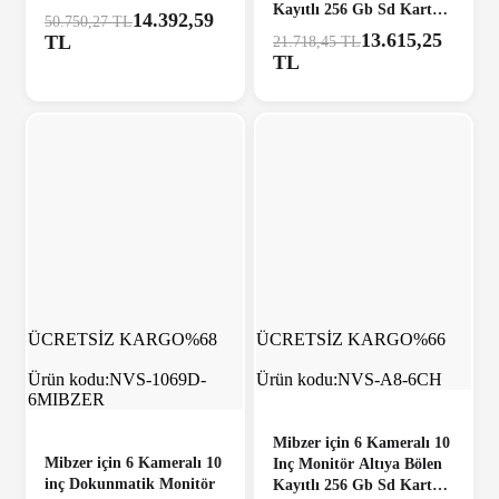
Kayıtlı 256 Gb Sd Kart
Kayıtlı 256 Gb Sd Kart
14.392,59
50.750,27 TL
Destekli
Destekli
13.615,25
TL
21.718,45 TL
TL
ÜCRETSİZ KARGO
%68
ÜCRETSİZ KARGO
%66
Ürün kodu:
NVS-1069D-
Ürün kodu:
NVS-A8-6CH
6MIBZER
Mibzer için 6 Kameralı 10
Mibzer için 6 Kameralı 10
Inç Monitör Altıya Bölen
inç Dokunmatik Monitör
Kayıtlı 256 Gb Sd Kart