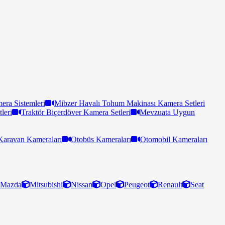
ra Sistemleri
Mibzer Havalı Tohum Makinası Kamera Setleri
leri
Traktör Biçerdöver Kamera Setleri
Mevzuata Uygun
Karavan Kameraları
Otobüs Kameraları
Otomobil Kameraları
Mazda
Mitsubishi
Nissan
Opel
Peugeot
Renault
Seat