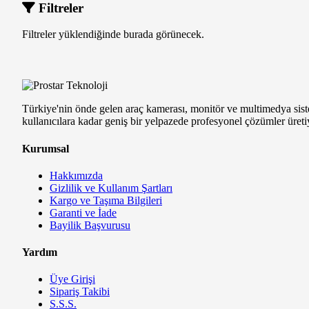
Filtreler
Filtreler yüklendiğinde burada görünecek.
Türkiye'nin önde gelen araç kamerası, monitör ve multimedya siste
kullanıcılara kadar geniş bir yelpazede profesyonel çözümler üreti
Kurumsal
Hakkımızda
Gizlilik ve Kullanım Şartları
Kargo ve Taşıma Bilgileri
Garanti ve İade
Bayilik Başvurusu
Yardım
Üye Girişi
Sipariş Takibi
S.S.S.