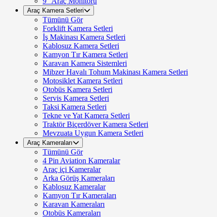
9" Araç Monitörü
Araç Kamera Setleri
Tümünü Gör
Forklift Kamera Setleri
İş Makinası Kamera Setleri
Kablosuz Kamera Setleri
Kamyon Tır Kamera Setleri
Karavan Kamera Sistemleri
Mibzer Havalı Tohum Makinası Kamera Setleri
Motosiklet Kamera Setleri
Otobüs Kamera Setleri
Servis Kamera Setleri
Taksi Kamera Setleri
Tekne ve Yat Kamera Setleri
Traktör Biçerdöver Kamera Setleri
Mevzuata Uygun Kamera Setleri
Araç Kameraları
Tümünü Gör
4 Pin Aviation Kameralar
Araç içi Kameralar
Arka Görüş Kameraları
Kablosuz Kameralar
Kamyon Tır Kameraları
Karavan Kameraları
Otobüs Kameraları