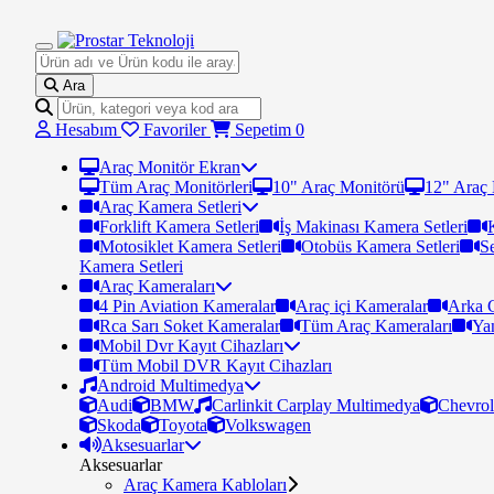
Ara
Hesabım
Favoriler
Sepetim
0
Araç Monitör Ekran
Tüm Araç Monitörleri
10" Araç Monitörü
12" Araç
Araç Kamera Setleri
Forklift Kamera Setleri
İş Makinası Kamera Setleri
Motosiklet Kamera Setleri
Otobüs Kamera Setleri
S
Kamera Setleri
Araç Kameraları
4 Pin Aviation Kameralar
Araç içi Kameralar
Arka 
Rca Sarı Soket Kameralar
Tüm Araç Kameraları
Ya
Mobil Dvr Kayıt Cihazları
Tüm Mobil DVR Kayıt Cihazları
Android Multimedya
Audi
BMW
Carlinkit Carplay Multimedya
Chevrol
Skoda
Toyota
Volkswagen
Aksesuarlar
Aksesuarlar
Araç Kamera Kabloları