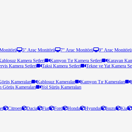
 Monitörü
5" Araç Monitörü
7" Araç Monitörü
9" Araç Monitörü
Kablosuz Kamera Setleri
Kamyon Tır Kamera Setleri
Karavan Kame
ervis Kamera Setleri
Taksi Kamera Setleri
Tekne ve Yat Kamera Set
Görüş Kameraları
Kablosuz Kameralar
Kamyon Tır Kameraları
n Görüş Kameraları
Yol Sürüş Kameraları
et
Citroen
Dacia
Fiat
Ford
Honda
Hyundai
Isuzu
Kia