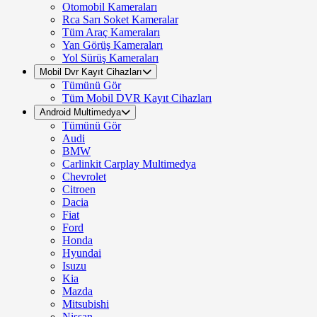
Otomobil Kameraları
Rca Sarı Soket Kameralar
Tüm Araç Kameraları
Yan Görüş Kameraları
Yol Sürüş Kameraları
Mobil Dvr Kayıt Cihazları
Tümünü Gör
Tüm Mobil DVR Kayıt Cihazları
Android Multimedya
Tümünü Gör
Audi
BMW
Carlinkit Carplay Multimedya
Chevrolet
Citroen
Dacia
Fiat
Ford
Honda
Hyundai
Isuzu
Kia
Mazda
Mitsubishi
Nissan