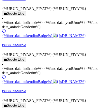
{%URUN_PIYASA_FIYAT%}
{%URUN_FIYAT%}
Sepete Ekle
{%func-data_indirimde%} {%func-data_yeniUrun%} {%func-
data_anindaGonderim%}
{%func-data_tukendimBadge%}
{%DB_NAME%}
{%URUN_PIYASA_FIYAT%}
{%URUN_FIYAT%}
Sepete Ekle
{%func-data_indirimde%} {%func-data_yeniUrun%} {%func-
data_anindaGonderim%}
{%func-data_tukendimBadge%}
{%DB_NAME%}
{%URUN_PIYASA_FIYAT%}
{%URUN_FIYAT%}
Sepete Ekle