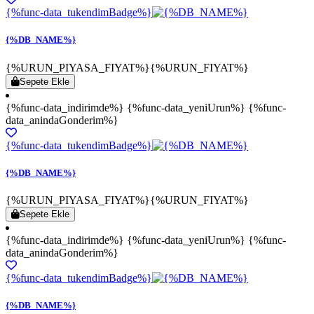
{%func-data_tukendimBadge%}
{%DB_NAME%}
{%URUN_PIYASA_FIYAT%}
{%URUN_FIYAT%}
Sepete Ekle
{%func-data_indirimde%} {%func-data_yeniUrun%} {%func-
data_anindaGonderim%}
{%func-data_tukendimBadge%}
{%DB_NAME%}
{%URUN_PIYASA_FIYAT%}
{%URUN_FIYAT%}
Sepete Ekle
{%func-data_indirimde%} {%func-data_yeniUrun%} {%func-
data_anindaGonderim%}
{%func-data_tukendimBadge%}
{%DB_NAME%}