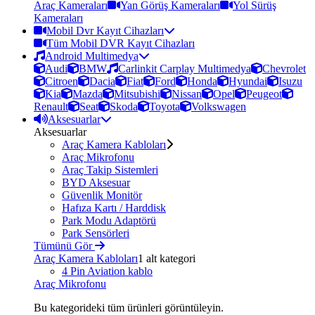
Araç Kameraları
Yan Görüş Kameraları
Yol Sürüş
Kameraları
Mobil Dvr Kayıt Cihazları
Tüm Mobil DVR Kayıt Cihazları
Android Multimedya
Audi
BMW
Carlinkit Carplay Multimedya
Chevrolet
Citroen
Dacia
Fiat
Ford
Honda
Hyundai
Isuzu
Kia
Mazda
Mitsubishi
Nissan
Opel
Peugeot
Renault
Seat
Skoda
Toyota
Volkswagen
Aksesuarlar
Aksesuarlar
Araç Kamera Kabloları
Araç Mikrofonu
Araç Takip Sistemleri
BYD Aksesuar
Güvenlik Monitör
Hafıza Kartı / Harddisk
Park Modu Adaptörü
Park Sensörleri
Tümünü Gör
Araç Kamera Kabloları
1 alt kategori
4 Pin Aviation kablo
Araç Mikrofonu
Bu kategorideki tüm ürünleri görüntüleyin.