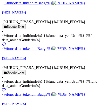
{%func-data_tukendimBadge%}
{%DB_NAME%}
{%URUN_PIYASA_FIYAT%}
{%URUN_FIYAT%}
Sepete Ekle
{%func-data_indirimde%} {%func-data_yeniUrun%} {%func-
data_anindaGonderim%}
{%func-data_tukendimBadge%}
{%DB_NAME%}
{%URUN_PIYASA_FIYAT%}
{%URUN_FIYAT%}
Sepete Ekle
{%func-data_indirimde%} {%func-data_yeniUrun%} {%func-
data_anindaGonderim%}
{%func-data_tukendimBadge%}
{%DB_NAME%}