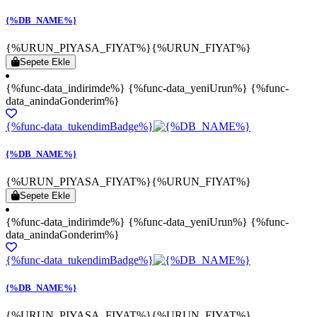
{%DB_NAME%}
{%URUN_PIYASA_FIYAT%}
{%URUN_FIYAT%}
Sepete Ekle
{%func-data_indirimde%} {%func-data_yeniUrun%} {%func-
data_anindaGonderim%}
{%func-data_tukendimBadge%}
{%DB_NAME%}
{%URUN_PIYASA_FIYAT%}
{%URUN_FIYAT%}
Sepete Ekle
{%func-data_indirimde%} {%func-data_yeniUrun%} {%func-
data_anindaGonderim%}
{%func-data_tukendimBadge%}
{%DB_NAME%}
{%URUN_PIYASA_FIYAT%}
{%URUN_FIYAT%}