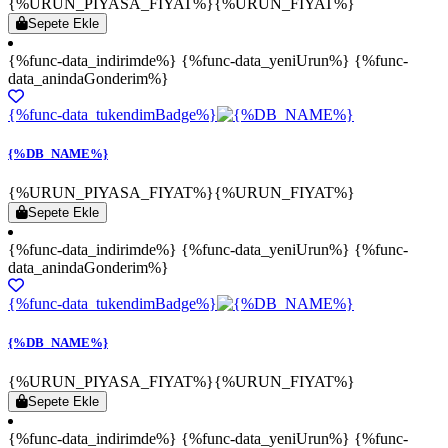
{%URUN_PIYASA_FIYAT%}
{%URUN_FIYAT%}
Sepete Ekle
{%func-data_indirimde%} {%func-data_yeniUrun%} {%func-
data_anindaGonderim%}
{%func-data_tukendimBadge%}
{%DB_NAME%}
{%URUN_PIYASA_FIYAT%}
{%URUN_FIYAT%}
Sepete Ekle
{%func-data_indirimde%} {%func-data_yeniUrun%} {%func-
data_anindaGonderim%}
{%func-data_tukendimBadge%}
{%DB_NAME%}
{%URUN_PIYASA_FIYAT%}
{%URUN_FIYAT%}
Sepete Ekle
{%func-data_indirimde%} {%func-data_yeniUrun%} {%func-