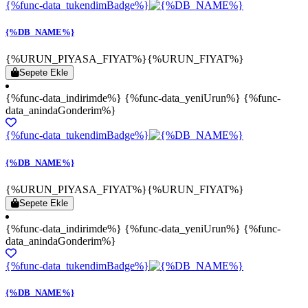
{%func-data_tukendimBadge%}
{%DB_NAME%}
{%URUN_PIYASA_FIYAT%}
{%URUN_FIYAT%}
Sepete Ekle
{%func-data_indirimde%} {%func-data_yeniUrun%} {%func-
data_anindaGonderim%}
{%func-data_tukendimBadge%}
{%DB_NAME%}
{%URUN_PIYASA_FIYAT%}
{%URUN_FIYAT%}
Sepete Ekle
{%func-data_indirimde%} {%func-data_yeniUrun%} {%func-
data_anindaGonderim%}
{%func-data_tukendimBadge%}
{%DB_NAME%}