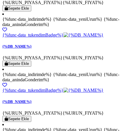
{%URUN_PIYASA_FIYAT%}
{%URUN_FIYAT%}
Sepete Ekle
{%func-data_indirimde%} {%func-data_yeniUrun%} {%func-
data_anindaGonderim%}
{%func-data_tukendimBadge%}
{%DB_NAME%}
{%URUN_PIYASA_FIYAT%}
{%URUN_FIYAT%}
Sepete Ekle
{%func-data_indirimde%} {%func-data_yeniUrun%} {%func-
data_anindaGonderim%}
{%func-data_tukendimBadge%}
{%DB_NAME%}
{%URUN_PIYASA_FIYAT%}
{%URUN_FIYAT%}
Sepete Ekle
{%func-data_indirimde%} {%func-data_yeniUrun%} {%func-