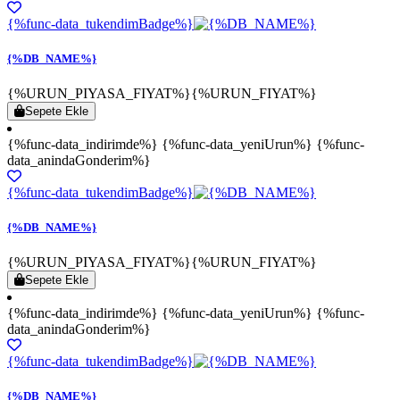
{%func-data_tukendimBadge%}
{%DB_NAME%}
{%URUN_PIYASA_FIYAT%}
{%URUN_FIYAT%}
Sepete Ekle
{%func-data_indirimde%} {%func-data_yeniUrun%} {%func-
data_anindaGonderim%}
{%func-data_tukendimBadge%}
{%DB_NAME%}
{%URUN_PIYASA_FIYAT%}
{%URUN_FIYAT%}
Sepete Ekle
{%func-data_indirimde%} {%func-data_yeniUrun%} {%func-
data_anindaGonderim%}
{%func-data_tukendimBadge%}
{%DB_NAME%}