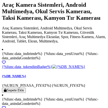
Araç Kamera Sistemleri, Android
Multimedya, Okul Servis Kamerası,
Taksi Kamerası, Kamyon Tır Kamerası
Araç Kamera Sistemleri, Android Multimedya, Okul Servis
Kamerası, Taksi Kamerası, Kamyon Tır Kamerası, Güvenlik
Sistemleri, Araç Multimedya Ekranlar, Spor, Fitness Kamera, Alarm,
Android, Tablet, Ekran, Multimedya,
{%func-data_indirimde%} {%func-data_yeniUrun%} {%func-
data_anindaGonderim%}
{%func-data_tukendimBadge%}
{%DB_NAME%}
{%URUN_PIYASA_FIYAT%}
{%URUN_FIYAT%}
Sepete Ekle
{%func-data_indirimde%} {%func-data_yeniUrun%} {%func-
data_anindaGonderim%}