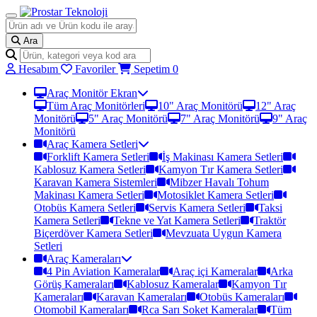
Ara
Hesabım
Favoriler
Sepetim
0
Araç Monitör Ekran
Tüm Araç Monitörleri
10" Araç Monitörü
12" Araç
Monitörü
5" Araç Monitörü
7" Araç Monitörü
9" Araç
Monitörü
Araç Kamera Setleri
Forklift Kamera Setleri
İş Makinası Kamera Setleri
Kablosuz Kamera Setleri
Kamyon Tır Kamera Setleri
Karavan Kamera Sistemleri
Mibzer Havalı Tohum
Makinası Kamera Setleri
Motosiklet Kamera Setleri
Otobüs Kamera Setleri
Servis Kamera Setleri
Taksi
Kamera Setleri
Tekne ve Yat Kamera Setleri
Traktör
Biçerdöver Kamera Setleri
Mevzuata Uygun Kamera
Setleri
Araç Kameraları
4 Pin Aviation Kameralar
Araç içi Kameralar
Arka
Görüş Kameraları
Kablosuz Kameralar
Kamyon Tır
Kameraları
Karavan Kameraları
Otobüs Kameraları
Otomobil Kameraları
Rca Sarı Soket Kameralar
Tüm