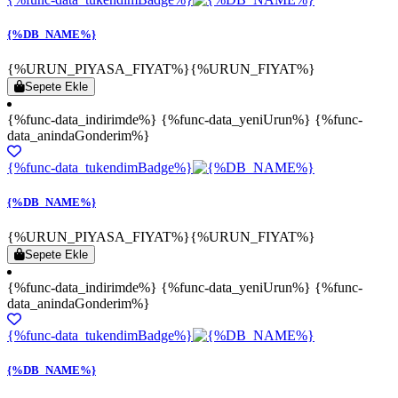
{%DB_NAME%}
{%URUN_PIYASA_FIYAT%}
{%URUN_FIYAT%}
Sepete Ekle
{%func-data_indirimde%} {%func-data_yeniUrun%} {%func-
data_anindaGonderim%}
{%func-data_tukendimBadge%}
{%DB_NAME%}
{%URUN_PIYASA_FIYAT%}
{%URUN_FIYAT%}
Sepete Ekle
{%func-data_indirimde%} {%func-data_yeniUrun%} {%func-
data_anindaGonderim%}
{%func-data_tukendimBadge%}
{%DB_NAME%}